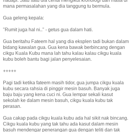
hadapi. Satu satu dia cerita mengikut kronologi dan masa di
mana permasalahan yang dia tanggung tu bermula.
Gua geleng kepala:
"Rumit juga hal ni.." - getus gua dalam hati.
Gua beritahu Fateem hal yang dia eksplen tadi bukan dalam
bidang kawalan gua. Gua kena bawak berbincang dengan
cikgu Kuala Kubu mana lah tahu kalau kalau cikgu kuala
kubu boleh bantu bagi jalan penyelesaian.
+++++
Pagi tadi ketika fateem masih tidor, gua jumpa cikgu kuala
kubu secara rahsia di pinggir mesin basuh. Banyak juga
baju baju yang kena cuci ni. Gua lempar sekali kasut
sekolah ke dalam mesin basuh, cikgu kuala kubu tak
perasan.
Gua cakap pada cikgu kuala kubu ada hal sikit nak bincang.
Cikgu kuala kubu yang tak tahu ada kasut dalam mesin
basuh mendengar penerangan gua dengan teliti dan tak