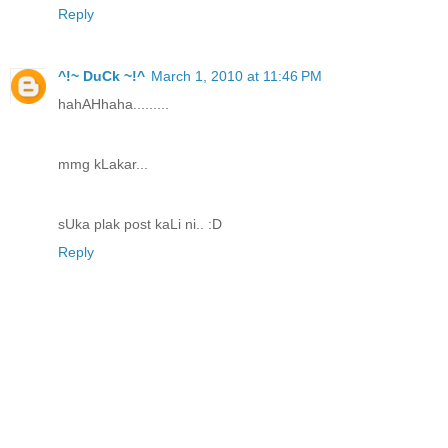
Reply
^!~ DuCk ~!^
March 1, 2010 at 11:46 PM
hahAHhaha.........
mmg kLakar...
sUka plak post kaLi ni.. :D
Reply