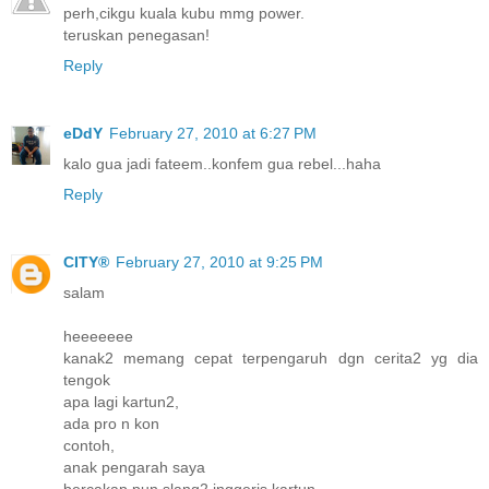
perh,cikgu kuala kubu mmg power.
teruskan penegasan!
Reply
eDdY
February 27, 2010 at 6:27 PM
kalo gua jadi fateem..konfem gua rebel...haha
Reply
CITY®
February 27, 2010 at 9:25 PM
salam
heeeeeee
kanak2 memang cepat terpengaruh dgn cerita2 yg dia
tengok
apa lagi kartun2,
ada pro n kon
contoh,
anak pengarah saya
bercakap pun slang2 inggeris kartun