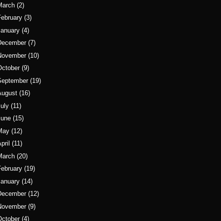
March
(2)
ebruary
(3)
January
(4)
December
(7)
November
(10)
October
(9)
September
(19)
August
(16)
uly
(11)
June
(15)
May
(12)
pril
(11)
March
(20)
ebruary
(19)
January
(14)
December
(12)
November
(9)
October
(4)