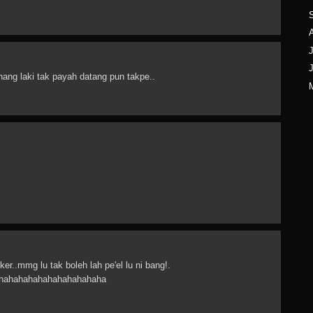
J
nang laki tak payah datang pun takpe..
er..mmg lu tak boleh lah pe'el lu ni bang!.
hahahahahahahahahahaha