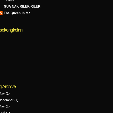
GUA NAK RILEK-RILEK
The Queen In Me
sekongkolan
g Archive
May
(1)
December
(1)
May
(1)
pril
(1)