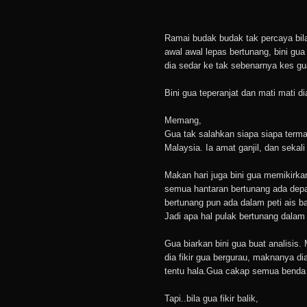
Ramai budak budak tak percaya bila
awal awal lepas bertunang, bini gua
dia sedar ke tak sebenarnya kes gu
Bini gua teperanjat dan mati mati di
Memang,
Gua tak salahkan siapa siapa terma
Malaysia. Ia amat ganjil, dan sekali
Makan hari juga bini gua memikirka
semua hantaran bertunang ada depan
bertunang pun ada dalam peti ais b
Jadi apa hal pulak bertunang dalam 
Gua biarkan bini gua buat analisis.
dia fikir gua bergurau, maknanya d
tentu hala.Gua cakap semua benda
Tapi..bila gua fikir balik,