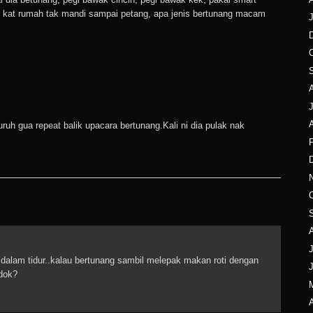
dor kat rumah tak mandi sampai petang, apa jenis bertunang macam
J
A
uh gua repeat balik upacara bertunang.Kali ni dia pulak nak
F
J
 dalam tidur..kalau bertunang sambil melepak makan roti dengan
dok?
A