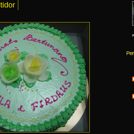
tidor
Pen