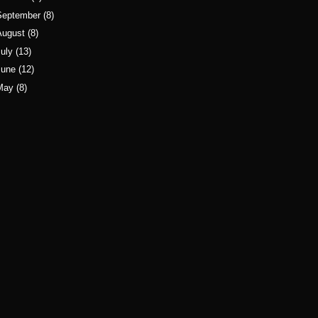
September
(8)
August
(8)
uly
(13)
June
(12)
May
(8)