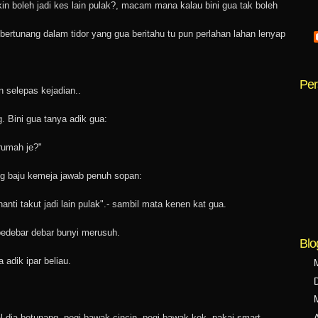
in boleh jadi kes lain pulak?, macam mana kalau bini gua tak boleh
bertunang dalam tidor yang gua beritahu tu pun perlahan lahan lenyap
Per
un selepas kejadian..
. Bini gua tanya adik gua:
rumah je?"
g baju kemeja jawab penuh sopan:
 nanti takut jadi lain pulak".- sambil mata kenen kat gua.
bedebar debar bunyi merusuh.
Blo
 adik ipar beliau.
A
l dia betunang, pegi bawak cincin, pegi bawak kek, pakai smart