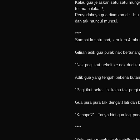
Kalau gua jelaskan satu satu mungk
terima hakikat?,
Penyudahnya gua diamkan diri. Isu 
dan tak muncul muncul.
****
Sampai la satu hari, kira kira 4 tah
Giliran adik gua pulak nak bertunang
"Nak pegi ikut sekali ke nak duduk 
Adik gua yang tengah pekena butan
"Pegi ikut sekali la..kalau tak pergi
Gua pura pura tak dengar.Hati dah 
"Kenapa?" - Tanya bini gua lagi pada
****
"Yala..satu rumah sibuk setelkan ha