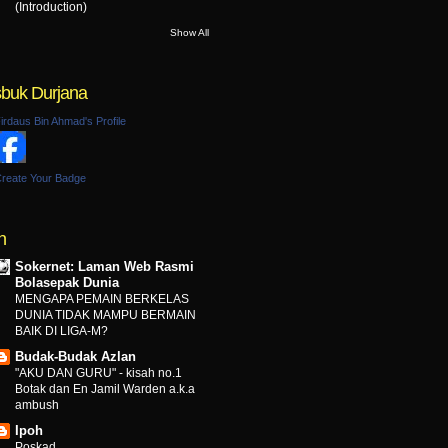
(Introduction)
Show All
buk Durjana
irdaus Bin Ahmad's Profile
reate Your Badge
n
Sokernet: Laman Web Rasmi
Bolasepak Dunia
MENGAPA PEMAIN BERKELAS
DUNIA TIDAK MAMPU BERMAIN
BAIK DI LIGA-M?
Budak-Budak Azlan
"AKU DAN GURU" - kisah no.1
Botak dan En Jamil Warden a.k.a
ambush
Ipoh
Poskad