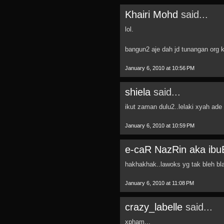
Khairi Mohd
said...
lol.
bangun2 aje dah jd tunangan org 
January 6, 2010 at 10:56 PM
shiela
said...
ikut zaman dulu2..lelaki xyah ade 
January 6, 2010 at 10:59 PM
e-caR NazRin aka ib
hakhakhak..lawoks yg tak bleh bla
January 6, 2010 at 11:08 PM
crazy_labelle
said...
xpham...