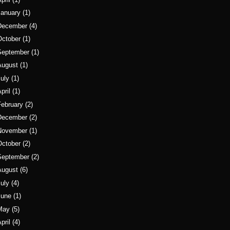
January
(1)
December
(4)
October
(1)
September
(1)
August
(1)
uly
(1)
pril
(1)
ebruary
(2)
December
(2)
November
(1)
October
(2)
September
(2)
August
(6)
uly
(4)
June
(1)
May
(5)
pril
(4)