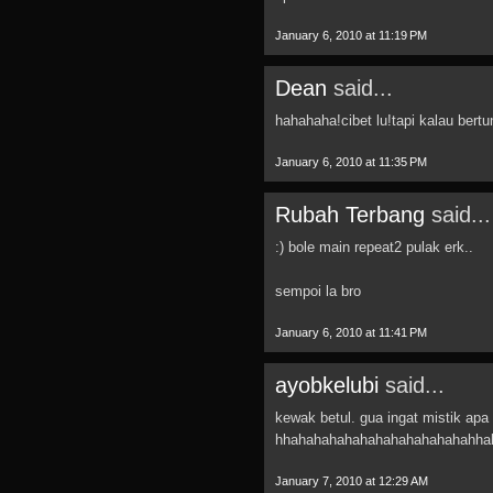
January 6, 2010 at 11:19 PM
Dean
said...
hahahaha!cibet lu!tapi kalau bertu
January 6, 2010 at 11:35 PM
Rubah Terbang
said...
:) bole main repeat2 pulak erk..
sempoi la bro
January 6, 2010 at 11:41 PM
ayobkelubi
said...
kewak betul. gua ingat mistik apa k
hhahahahahahahahahahahahahha
January 7, 2010 at 12:29 AM