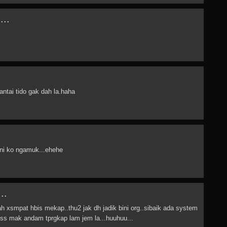
...
antai tido gak dah la.haha
ini ko ngamuk...ehehe
..
ah xsmpat hbis mekap..thu2 jak dh jadik bini org..sibaik ada system
kess mak andam tprgkap lam jem la...huuhuu...