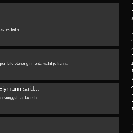
F
kau ek hehe.
pun bile btunang ni..anta wakil je kann..
J
A
uEiymann
said...
h sungguh lar ko neh..
F