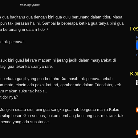
kasi lagi padu
 gua bagitahu gua dengan bini gua dulu bertunang dalam tidor. Masa
 pun tak perasan hal ni. Sampai la beberapa ketika gua tanya bini gua
Fes
a bertunang ni dalam tidor?
F
a tak percaya!.
C
suk bini gua.Hal rare macam ni jarang jadik dalam masyarakat di
 lagi gua tekankan..ianya rare.
Kla
n perkara ganjil yang gua beritahu.Dia masih tak percaya sebab
 mata, cincin ada pakai kat jari, gambar ada dalam Friendster, kek
aru makan suku tak habis..
tidor nya?
 Mungkin disatu sisi, bini gua sangka gua nak bergurau manja.Kalau
ia silap besar. Gua serious, bukan sembang kencang nak melawak tak
 benda yang ada substance.