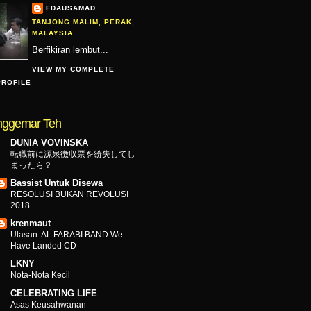
FDAUSAMAD
TANJONG MALIM, PERAK,
MALAYSIA
Berfikiran lembut...
VIEW MY COMPLETE
PROFILE
ggemar Teh
DUNIA VOVINSKA
転職前に源泉徴収票を紛失してし
まったら？
Bassist Untuk Disewa
RESOLUSI BUKAN REVOLUSI
2018
krenmaut
Ulasan: AL FARABI BAND We
Have Landed CD
LKNY
Nota-Nota Kecil
CELEBRATING LIFE
Asas Keusahwanan