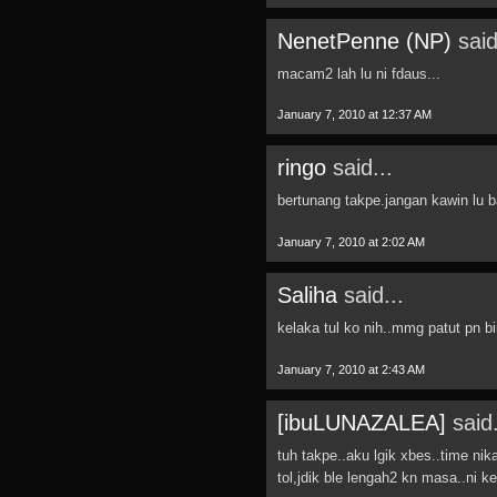
NenetPenne (NP)
said
macam2 lah lu ni fdaus...
January 7, 2010 at 12:37 AM
ringo
said...
bertunang takpe.jangan kawin lu b
January 7, 2010 at 2:02 AM
Saliha
said...
kelaka tul ko nih..mmg patut pn b
January 7, 2010 at 2:43 AM
[ibuLUNAZALEA]
said.
tuh takpe..aku lgik xbes..time nik
tol,jdik ble lengah2 kn masa..ni 